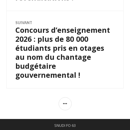
SUIVANT
Concours d’enseignement
Article
Suivant:
2026 : plus de 80 000
étudiants pris en otages
au nom du chantage
budgétaire
gouvernemental !
COLONNE
LATÉRALE
SNUDI FO 63