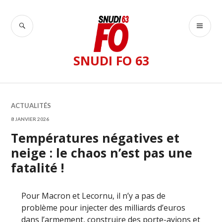
Accéder
au
RECHERCHE
ME
contenu
PR
principal
SNUDI FO 63
ACTUALITÉS
8 JANVIER 2026
Températures négatives et
neige : le chaos n’est pas une
fatalité !
Pour Macron et Lecornu, il n’y a pas de
problème pour injecter des milliards d’euros
dans l’armement, construire des porte-avions et