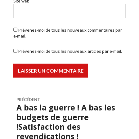
Site web
Prévenez-moi de tous les nouveaux commentaires par
e-mail.
Prévenez-moi de tous les nouveaux articles par e-mail.
Navigation
PRÉCÉDENT
A bas la guerre ! A bas les
Article
de
précédent :
budgets de guerre
!Satisfaction des
l’article
revendications !